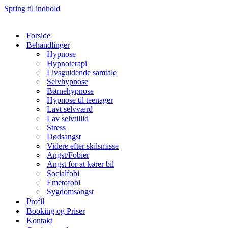
Spring til indhold
Gratis afklarende samtale, om
hypnoterapi kunne give mening for
Ja tak
dig – lige nu.
Forside
Behandlinger
Hypnose
Hypnoterapi
Livsguidende samtale
Selvhypnose
Børnehypnose
Hypnose til teenager
Lavt selvværd
Lav selvtillid
Stress
Dødsangst
Videre efter skilsmisse
Angst/Fobier
Angst for at kører bil
Socialfobi
Emetofobi
Sygdomsangst
Profil
Booking og Priser
Kontakt