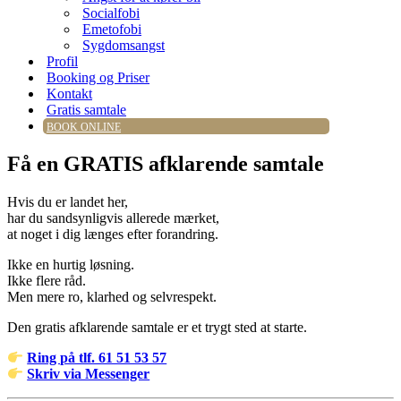
Socialfobi
Emetofobi
Sygdomsangst
Profil
Booking og Priser
Kontakt
Gratis samtale
BOOK ONLINE
Få en GRATIS afklarende samtale
Hvis du er landet her,
har du sandsynligvis allerede mærket,
at noget i dig længes efter forandring.
Ikke en hurtig løsning.
Ikke flere råd.
Men mere ro, klarhed og selvrespekt.
Den gratis afklarende samtale er et trygt sted at starte.
Ring på tlf. 61 51 53 57
Skriv via Messenger