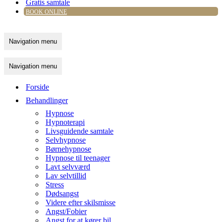
Gratis samtale
BOOK ONLINE
Navigation menu
Navigation menu
Forside
Behandlinger
Hypnose
Hypnoterapi
Livsguidende samtale
Selvhypnose
Børnehypnose
Hypnose til teenager
Lavt selvværd
Lav selvtillid
Stress
Dødsangst
Videre efter skilsmisse
Angst/Fobier
Angst for at kører bil